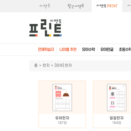
전체학습지
나이별 추천
유아수학
유아한글
초등수
홈
>
한자
>
[유아] 한자
유아한자
일일한자
187장
164장