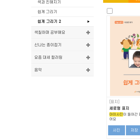
색과 친해지기
쉽게 그리기
쉽게 그리기 2
색칠하며 공부해요
신나는 종이접기
요즘 대세 컬러링
음악
[표지]
세로형 표지
아이사진
이 들어간 
어요
사진
저장