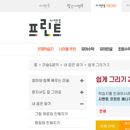
전체학습지
나이별 추천
유아수학
유아한글
초등수
홈
>
미술&음악
>
내 꿈은 화가
>
쉽게 그리기 2
쉽게 그리기 
엄마와 함께 배우는 미술
혼자서도 잘 그려요
학습지를 인쇄하시려
시멘토 프린트 매니
내 꿈은 화가
전체
|
그림 재료와 친해지기
명화와 친해지기
홀수
전체 선택
짝수