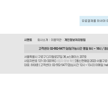
유료결제를 하셔야 
시멘토
회사소개
이용약관
개인정보처리방침
|
|
고객센터 02-552-5477 (상담가능시간 평일 9시 ~ 18시 / 점
서울특별시 구로구 디지털로27길 36, e스페이스 207호
사업자번호 121-33-32016 [
사업자 정보 확인
] 통신판매업 2022-서울구로-
대표: 하태훈 | 고객센터: 02-552-5477 (점심시간 12시 ~ 13시) | 이메일: helpd