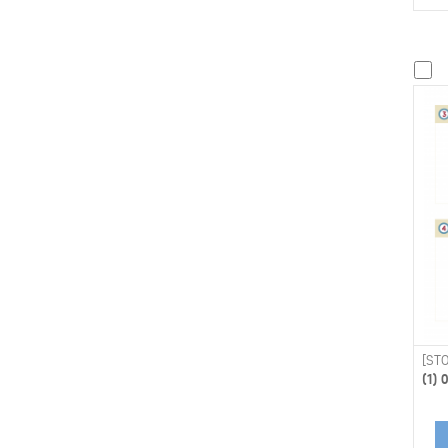
[STO
(1)