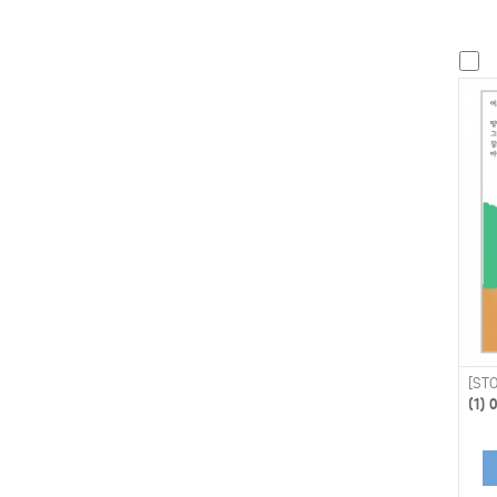
[STO
(1)