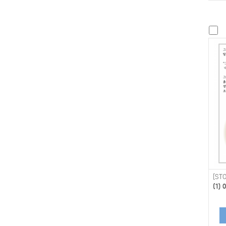
[STO
(1)