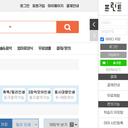
로그인
회원가입
마이페이지
결제안내
아이디
비밀번호
아이디 저장
술&음악
엄마표양식
무료샘플
결제/문의
가입하기
ID/PW 찾기
결제
결제안내
흑백/컬러인쇄
2장씩모아인쇄
동시대량인쇄
무료체험
잉크절약기능
용지절약기능
6~18장까지
편의기능
학습지 저장함
아이 사진등록
 저장
?