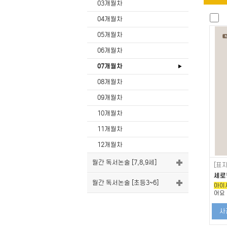
03개월차
04개월차
05개월차
06개월차
07개월차
08개월차
09개월차
10개월차
11개월차
12개월차
월간 독서논술 [7,8,9세]
[표지
세로
월간 독서논술 [초등3~6]
아이
어요
사