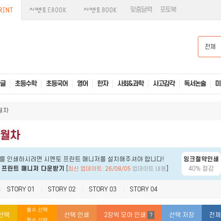
맞춤달력
포토북
전체
글
초등수학
초등국어
영어
한자
사회&과학
사고감각
독서논술
미
월차
개월차
를 인쇄하시려면 시멘토 프린트 매니저를 설치해주셔야 합니다!
잉크절약인쇄
 프린트 매니저 다운받기
[
]
40% 절감
최신 업데이트: 26/08/05
업데이트 내용
|
STORY 01
|
STORY 02
|
STORY 03
|
STORY 04
홀수 선택
선택
선택 인쇄
2장씩 모아 인쇄
선택 저장
전체
?
짝수 선택