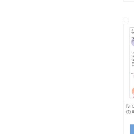
[STO
(1)