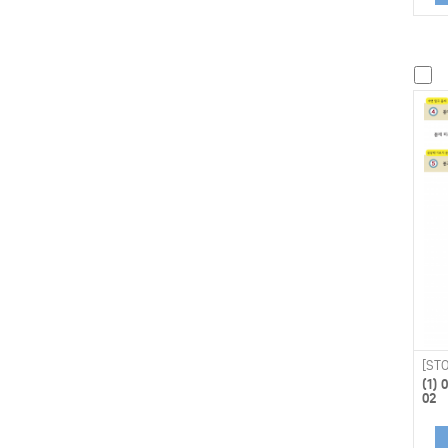
[STO
(1
02