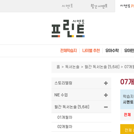
전체학습지
나이별 추천
유아수학
유아한
홈
>
독서논술
>
월간 독서논술 [5,6세]
>
07개
07
스토리텔링
NIE 수업
학습지
시멘토
월간 독서논술 [5,6세]
전체
01개월차
02개월차
전체 