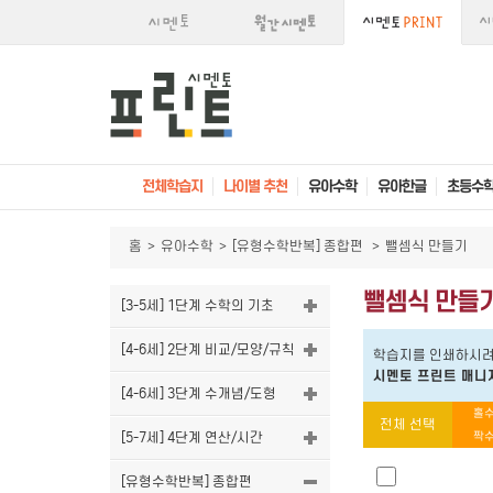
전체학습지
나이별 추천
유아수학
유아한글
초등수
홈
>
유아수학
>
[유형수학반복] 종합편
>
뺄셈식 만들기
뺄셈식 만들
[3-5세] 1단계 수학의 기초
[4-6세] 2단계 비교/모양/규칙
학습지를 인쇄하시려
시멘토 프린트 매니
[4-6세] 3단계 수개념/도형
홀수
전체 선택
[5-7세] 4단계 연산/시간
짝수
[유형수학반복] 종합편