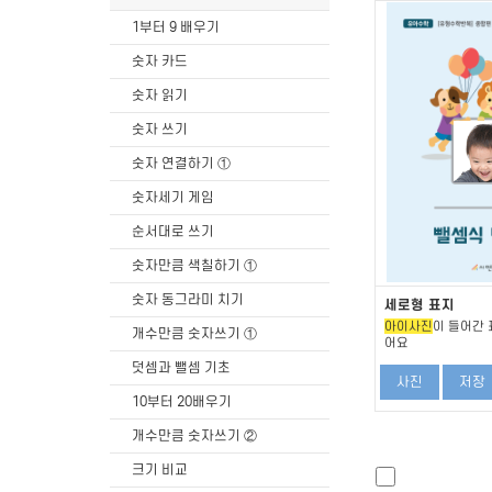
1부터 9 배우기
숫자 카드
숫자 읽기
숫자 쓰기
숫자 연결하기 ①
숫자세기 게임
순서대로 쓰기
숫자만큼 색칠하기 ①
숫자 동그라미 치기
세로형 표지
아이사진
이 들어간 
개수만큼 숫자쓰기 ①
어요
덧셈과 뺄셈 기초
사진
저장
10부터 20배우기
개수만큼 숫자쓰기 ②
크기 비교