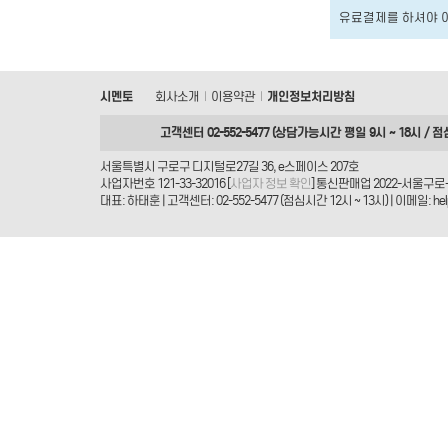
유료결제를 하셔야 
시멘토
회사소개
이용약관
개인정보처리방침
|
|
고객센터 02-552-5477 (상담가능시간 평일 9시 ~ 18시 / 점
서울특별시 구로구 디지털로27길 36, e스페이스 207호
사업자번호 121-33-32016 [
사업자 정보 확인
] 통신판매업 2022-서울구로-
대표: 하태훈 | 고객센터: 02-552-5477 (점심시간 12시 ~ 13시) | 이메일: helpd