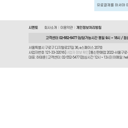
유료결제를 하셔야 
시멘토
회사소개
이용약관
개인정보처리방침
|
|
고객센터 02-552-5477 (상담가능시간 평일 9시 ~ 18시 / 점
서울특별시 구로구 디지털로27길 36, e스페이스 207호
사업자번호 121-33-32016 [
사업자 정보 확인
] 통신판매업 2022-서울구로-
대표: 하태훈 | 고객센터: 02-552-5477 (점심시간 12시 ~ 13시) | 이메일: helpd