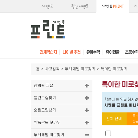
전체학습지
나이별 추천
유아수학
유아한글
초등수
홈
>
사고감각
>
두뇌개발 미로찾기
>
특이한 미로찾기
특이한 미로
창의력 교실
틀린그림찾기
학습지를 인쇄하시려
시멘토 프린트 매니
숨은그림찾기
홀수
전체 선택
싹둑싹둑 첫가위
짝수
두뇌개발 미로찾기