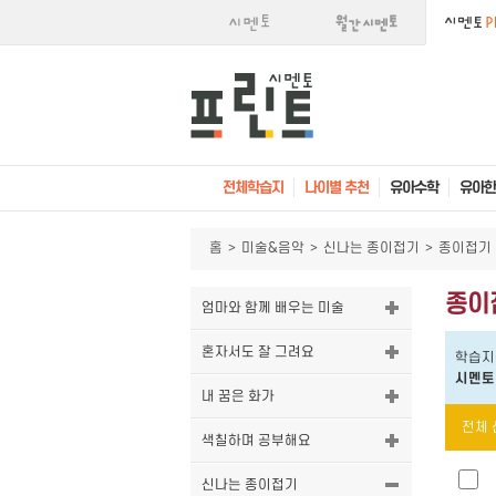
전체학습지
나이별 추천
유아수학
유아한
홈
>
미술&음악
>
신나는 종이접기
>
종이접기
종이
엄마와 함께 배우는 미술
혼자서도 잘 그려요
학습지
시멘토
내 꿈은 화가
전체 
색칠하며 공부해요
신나는 종이접기