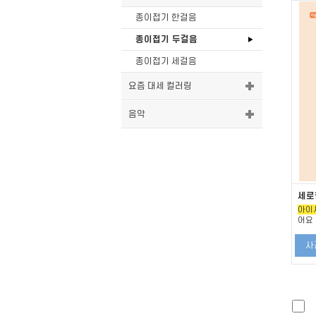
종이접기 한걸음
종이접기 두걸음
종이접기 세걸음
요즘 대세 컬러링
음악
세로
아이
어요
사