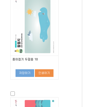
종이접기 두걸음 10
저장하기
인쇄하기