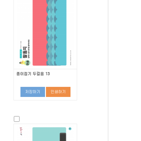
종이접기 두걸음 13
저장하기
인쇄하기