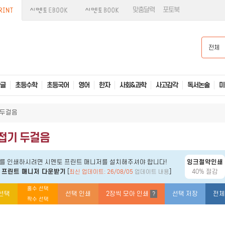
맞춤달력
포토북
전체
글
초등수학
초등국어
영어
한자
사회&과학
사고감각
독서논술
미
 두걸음
접기 두걸음
를 인쇄하시려면 시멘토 프린트 매니저를 설치해주셔야 합니다!
잉크절약인쇄
 프린트 매니저 다운받기
[
]
40% 절감
최신 업데이트: 26/08/05
업데이트 내용
홀수 선택
선택
선택 인쇄
2장씩 모아 인쇄
선택 저장
전체
?
짝수 선택