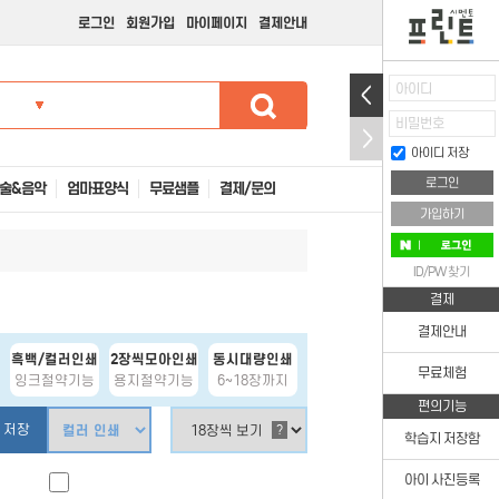
로그인
회원가입
마이페이지
결제안내
아이디
비밀번호
아이디 저장
술&음악
엄마표양식
무료샘플
결제/문의
가입하기
ID/PW 찾기
결제
결제안내
흑백/컬러인쇄
2장씩모아인쇄
동시대량인쇄
무료체험
잉크절약기능
용지절약기능
6~18장까지
편의기능
 저장
?
학습지 저장함
아이 사진등록