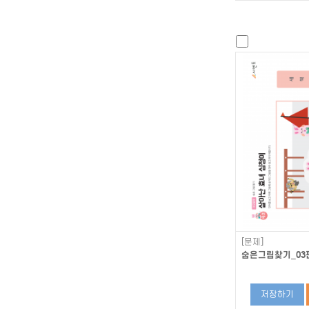
[문제]
숨은그림찾기_03편
저장하기