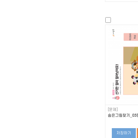
[문제]
숨은그림찾기_03편
저장하기