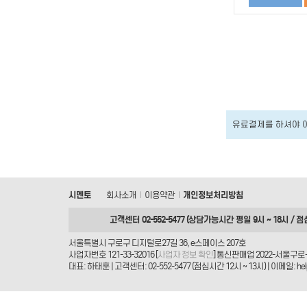
유료결제를 하셔야 
시멘토
회사소개
이용약관
개인정보처리방침
|
|
고객센터 02-552-5477 (상담가능시간 평일 9시 ~ 18시 / 점
서울특별시 구로구 디지털로27길 36, e스페이스 207호
사업자번호 121-33-32016 [
사업자 정보 확인
] 통신판매업 2022-서울구로-
대표: 하태훈 | 고객센터: 02-552-5477 (점심시간 12시 ~ 13시) | 이메일: helpd