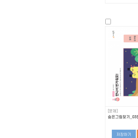
[문제]
숨은그림찾기_03편
저장하기