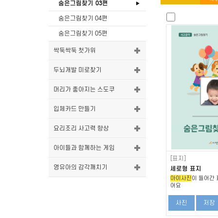
숨은그림찾기 03편
숨은그림찾기 04편
숨은그림찾기 05편
싹둑싹둑 첫가위
두뇌개발 미로찾기
머리가 좋아지는 스도쿠
입체카드 만들기
요리조리 사고력 향상
아이들과 함께하는 게임
[표지]
영유아의 감각깨치기
세로형 표지
아이사진
이 들어간 
어요
사진
저장