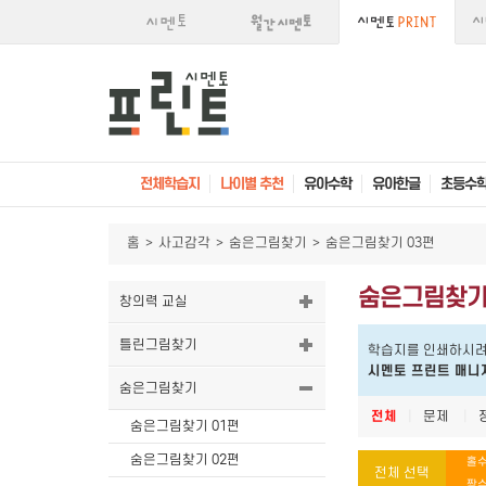
전체학습지
나이별 추천
유아수학
유아한글
초등수
홈
>
사고감각
>
숨은그림찾기
>
숨은그림찾기 03편
숨은그림찾기
창의력 교실
틀린그림찾기
학습지를 인쇄하시려
시멘토 프린트 매니
숨은그림찾기
전체
|
문제
|
숨은그림찾기 01편
숨은그림찾기 02편
홀수
전체 선택
짝수