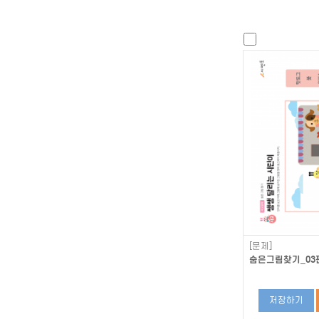
[문제]
숨은그림찾기_03편
저장하기