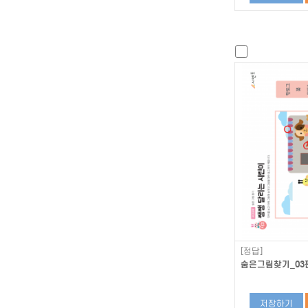
[정답]
숨은그림찾기_03편
저장하기