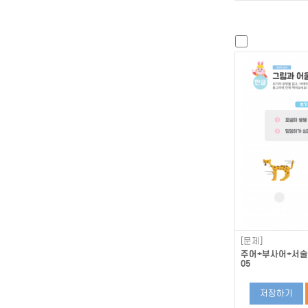
[문제]
주어+부사어+서술어
05
저장하기