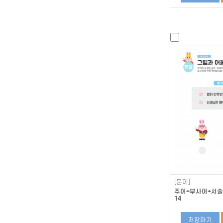
[문제]
주어+부사어+서술어
14
저장하기