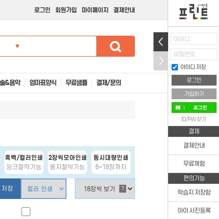
로그인
회원가입
마이페이지
결제안내
아이디
비밀번호
아이디 저장
술&음악
엄마표양식
무료샘플
결제/문의
가입하기
ID/PW 찾기
결제
결제안내
흑백/컬러인쇄
2장씩모아인쇄
동시대량인쇄
무료체험
잉크절약기능
용지절약기능
6~18장까지
편의기능
 저장
?
학습지 저장함
아이 사진등록