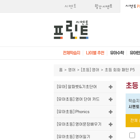
전체학습지
나이별 추천
유아수학
유아한
홈
>
영어
>
[초등] 영어
>
초등 회화 패턴 P5
초등 
[유아] 알파벳&기초단어
[유아초등] 영어 단어 카드
학습지
시멘토
[유아초등] Phonics
전체 
[유아초등] 영어문장배우기
[유아초등] 영어일기