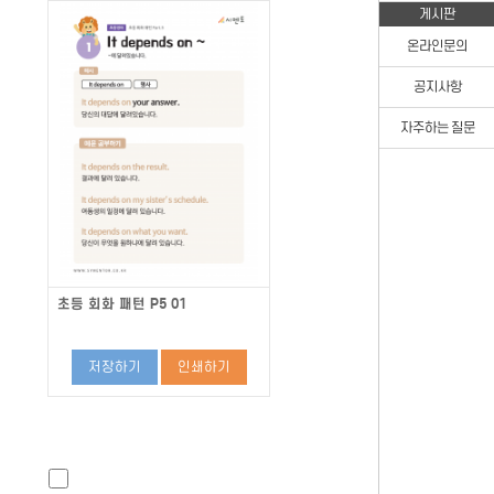
게시판
온라인문의
공지사항
자주하는 질문
초등 회화 패턴 P5 01
저장하기
인쇄하기