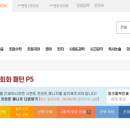
맞춤달력
포토북
전체
글
초등수학
초등국어
영어
한자
사회&과학
사고감각
독서논술
미
회화 패턴 P5
를 인쇄하시려면 시멘토 프린트 매니저를 설치해주셔야 합니다!
잉크절약인쇄
 프린트 매니저 다운받기
[
]
40% 절감
최신 업데이트: 26/08/05
업데이트 내용
홀수 선택
선택
선택 인쇄
2장씩 모아 인쇄
선택 저장
전체
?
짝수 선택