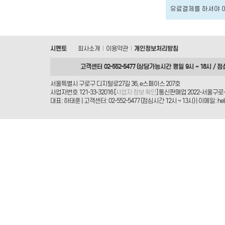
유료결제를 하셔야 
시멘토
회사소개
이용약관
개인정보처리방침
|
|
고객센터 02-552-5477 (상담가능시간 평일 9시 ~ 18시 / 점
서울특별시 구로구 디지털로27길 36, e스페이스 207호
사업자번호 121-33-32016 [
사업자 정보 확인
] 통신판매업 2022-서울구로-
대표: 하태훈 | 고객센터: 02-552-5477 (점심시간 12시 ~ 13시) | 이메일: helpd