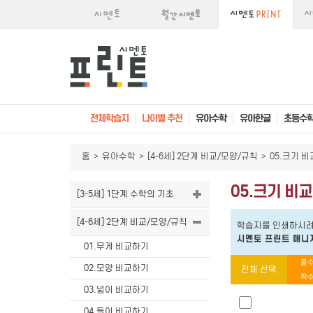
전체학습지
나이별 추천
유아수학
유아한글
초등수
홈
>
유아수학
>
[4-6세] 2단계 비교/모양/규칙
>
05.크기 
05.크기 비
[3-5세] 1단계 수학의 기초
[4-6세] 2단계 비교/모양/규칙
학습지를 인쇄하시려
시멘토 프린트 매니
01.무게 비교하기
홀수
02.모양 비교하기
전체 선택
짝수
03.넓이 비교하기
04.들이 비교하기