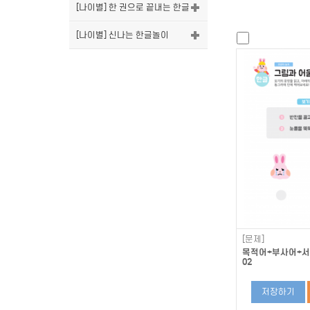
[나이별] 한 권으로 끝내는 한글
[나이별] 신나는 한글놀이
[문제]
목적어+부사어+서술
02
저장하기