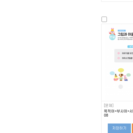
[문제]
목적어+부사어+서술
08
저장하기