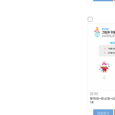
[문제]
목적어+부사어+서술
14
저장하기