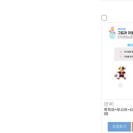
[문제]
목적어+부사어+서술
05
저장하기