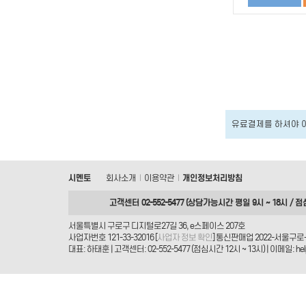
유료결제를 하셔야 
시멘토
회사소개
이용약관
개인정보처리방침
|
|
고객센터 02-552-5477 (상담가능시간 평일 9시 ~ 18시 / 점
서울특별시 구로구 디지털로27길 36, e스페이스 207호
사업자번호 121-33-32016 [
사업자 정보 확인
] 통신판매업 2022-서울구로-
대표: 하태훈 | 고객센터: 02-552-5477 (점심시간 12시 ~ 13시) | 이메일: helpd