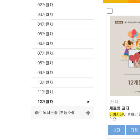
02개월차
03개월차
04개월차
05개월차
06개월차
07개월차
08개월차
09개월차
10개월차
11개월차
12개월차
[표지]
세로형 표지
월간 독서논술 [초등3~6]
아이사진
이 들어간 
어요
사진
저장