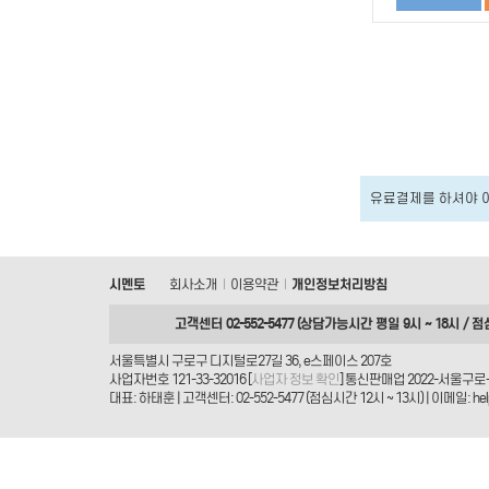
유료결제를 하셔야 
시멘토
회사소개
이용약관
개인정보처리방침
|
|
고객센터 02-552-5477 (상담가능시간 평일 9시 ~ 18시 / 점
서울특별시 구로구 디지털로27길 36, e스페이스 207호
사업자번호 121-33-32016 [
사업자 정보 확인
] 통신판매업 2022-서울구로-
대표: 하태훈 | 고객센터: 02-552-5477 (점심시간 12시 ~ 13시) | 이메일: helpd