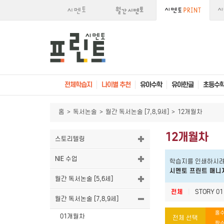
전체학습지
나이별 추천
유아수학
유아한글
초등수
홈
>
독서논술
>
월간 독서논술 [7,8,9세]
>
12개월차
12개월차
스토리텔링
NIE 수업
학습지를 인쇄하시려
시멘토 프린트 매니
월간 독서논술 [5,6세]
전체
|
STORY 01
월간 독서논술 [7,8,9세]
홀수
01개월차
전체 선택
짝수