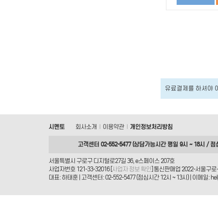
유료결제를 하셔야 
시멘토
회사소개
이용약관
개인정보처리방침
|
|
고객센터 02-552-5477 (상담가능시간 평일 9시 ~ 18시 / 점
서울특별시 구로구 디지털로27길 36, e스페이스 207호
사업자번호 121-33-32016 [
사업자 정보 확인
] 통신판매업 2022-서울구로-
대표: 하태훈 | 고객센터: 02-552-5477 (점심시간 12시 ~ 13시) | 이메일: helpd