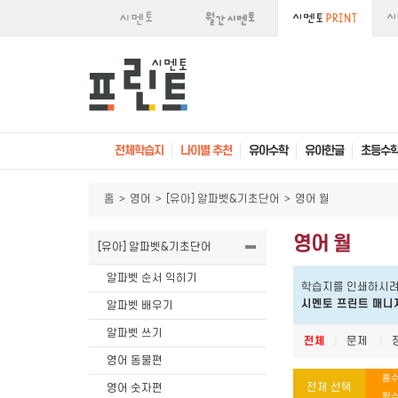
전체학습지
나이별 추천
유아수학
유아한글
초등수
홈
>
영어
>
[유아] 알파벳&기초단어
>
영어 월
영어 월
[유아] 알파벳&기초단어
알파벳 순서 익히기
학습지를 인쇄하시려
시멘토 프린트 매니
알파벳 배우기
알파벳 쓰기
전체
|
문제
|
영어 동물편
홀수
전체 선택
영어 숫자편
짝수