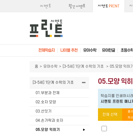
전체학습지
나이별 추천
유아수학
유아한글
초등수
홈
>
유아수학
>
[3-5세] 1단계 수학의 기초
>
05.모양 익히
05.모양 익
[3-5세] 1단계 수학의 기초
01.부분과 전체
학습지를 인쇄하시려
시멘토 프린트 매니
02.숫자 모양
03.선잇기
홀수
전체 선택
짝수
04.손가락과 숫자
05.모양 익히기