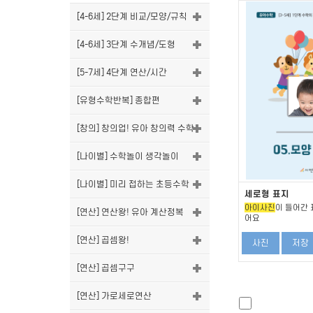
[4-6세] 2단계 비교/모양/규칙
[4-6세] 3단계 수개념/도형
[5-7세] 4단계 연산/시간
[유형수학반복] 종합편
[창의] 창의업! 유아 창의력 수학
[나이별] 수학놀이 생각놀이
[나이별] 미리 접하는 초등수학
세로형 표지
아이사진
이 들어간 
[연산] 연산왕! 유아 계산정복
어요
[연산] 곱셈왕!
사진
저장
[연산] 곱셈구구
[연산] 가로세로연산