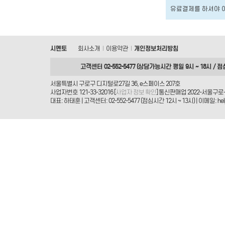
유료결제를 하셔야 
시멘토
회사소개
이용약관
개인정보처리방침
|
|
고객센터 02-552-5477 (상담가능시간 평일 9시 ~ 18시 / 점
서울특별시 구로구 디지털로27길 36, e스페이스 207호
사업자번호 121-33-32016 [
사업자 정보 확인
] 통신판매업 2022-서울구로-
대표: 하태훈 | 고객센터: 02-552-5477 (점심시간 12시 ~ 13시) | 이메일: helpd