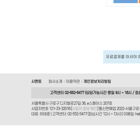
유료결제를 하셔야 
시멘토
회사소개
이용약관
개인정보처리방침
|
|
고객센터 02-552-5477 (상담가능시간 평일 9시 ~ 18시 / 점
서울특별시 구로구 디지털로27길 36, e스페이스 207호
사업자번호 121-33-32016 [
사업자 정보 확인
] 통신판매업 2022-서울구로-
대표: 하태훈 | 고객센터: 02-552-5477 (점심시간 12시 ~ 13시) | 이메일: helpd