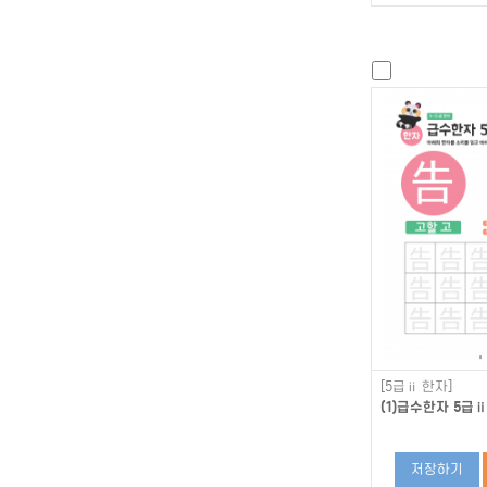
[5급ⅱ 한자]
(1)급수한자 5급ⅱ
저장하기