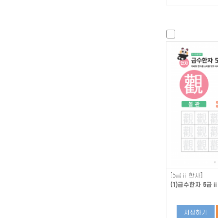
[5급ⅱ 한자]
(1)급수한자 5급ⅱ
저장하기