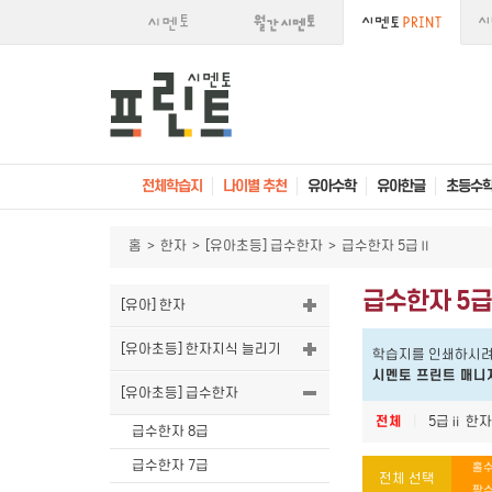
전체학습지
나이별 추천
유아수학
유아한글
초등수
홈
>
한자
>
[유아초등] 급수한자
>
급수한자 5급Ⅱ
급수한자 5
[유아] 한자
[유아초등] 한자지식 늘리기
학습지를 인쇄하시려
시멘토 프린트 매니
[유아초등] 급수한자
전체
|
5급ⅱ 한자
급수한자 8급
급수한자 7급
홀수
전체 선택
짝수