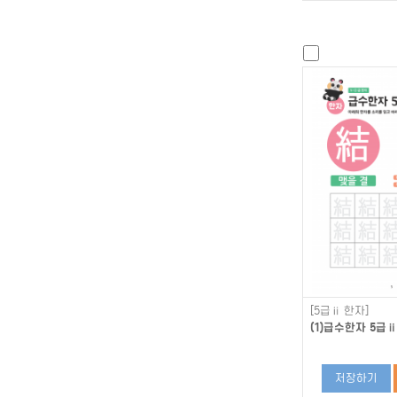
[5급ⅱ 한자]
(1)급수한자 5급ⅱ
저장하기