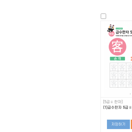
[5급ⅱ 한자]
(1)급수한자 5급ⅱ
저장하기