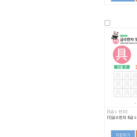
[5급ⅱ 한자]
(1)급수한자 5급ⅱ
저장하기