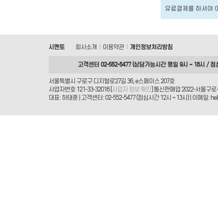
유료결제를 하셔야 
시멘토
회사소개
이용약관
개인정보처리방침
|
|
고객센터 02-552-5477 (상담가능시간 평일 9시 ~ 18시 / 점
서울특별시 구로구 디지털로27길 36, e스페이스 207호
사업자번호 121-33-32016 [
사업자 정보 확인
] 통신판매업 2022-서울구로-
대표: 하태훈 | 고객센터: 02-552-5477 (점심시간 12시 ~ 13시) | 이메일: helpd