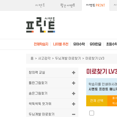
전체학습지
나이별 추천
유아수학
유아한글
초등수
홈
>
사고감각
>
두뇌개발 미로찾기
>
미로찾기 LV3
미로찾기 LV
창의력 교실
틀린그림찾기
학습지를 인쇄하시려
시멘토 프린트 매니
숨은그림찾기
홀수
전체 선택
싹둑싹둑 첫가위
짝수
두뇌개발 미로찾기