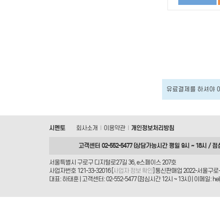
유료결제를 하셔야 
시멘토
회사소개
이용약관
개인정보처리방침
|
|
고객센터 02-552-5477 (상담가능시간 평일 9시 ~ 18시 / 점
서울특별시 구로구 디지털로27길 36, e스페이스 207호
사업자번호 121-33-32016 [
사업자 정보 확인
] 통신판매업 2022-서울구로-
대표: 하태훈 | 고객센터: 02-552-5477 (점심시간 12시 ~ 13시) | 이메일: helpd