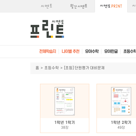
전체학습지
나이별 추천
유아수학
유아한글
초등수
홈
>
초등수학
>
[초등] 단원평가 대비문제
1학년 1학기
1학년 2학기
38장
49장