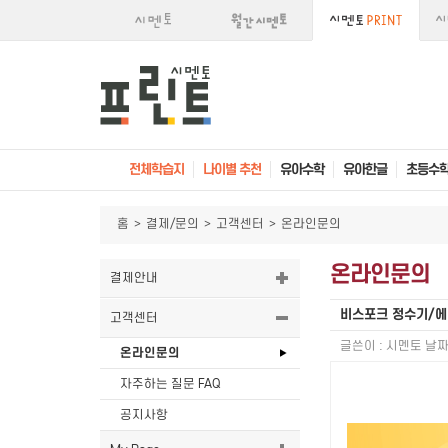
전체학습지
나이별 추천
유아수학
유아한글
초등수
홈
>
결제/문의
>
고객센터
>
온라인문의
온라인문의
결제안내
비스포크 정수기/에
고객센터
글쓴이 :
시멘토
날짜
온라인문의
자주하는 질문 FAQ
공지사항