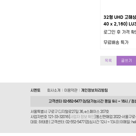
32형 UHD 고해상
40 x 2,160) L
로그인 후 가격 확
무료배송
특가
목록
글쓰기
시멘토
회사소개
이용약관
개인정보처리방침
|
|
고객센터 02-552-5477 (상담가능시간 평일 9시 ~ 18시 / 점
서울특별시 구로구 디지털로27길 36, e스페이스 207호
사업자번호 121-33-32016 [
사업자 정보 확인
] 통신판매업 2022-서울구로-
대표: 하태훈 | 고객센터: 02-552-5477 (점심시간 12시 ~ 13시) | 이메일: helpd