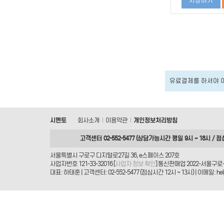
저장하기
유료결제를 하셔야 
시멘토
회사소개
이용약관
개인정보처리방침
|
|
고객센터 02-552-5477 (상담가능시간 평일 9시 ~ 18시 / 점
서울특별시 구로구 디지털로27길 36, e스페이스 207호
사업자번호 121-33-32016 [
사업자 정보 확인
] 통신판매업 2022-서울구로-
대표: 하태훈 | 고객센터: 02-552-5477 (점심시간 12시 ~ 13시) | 이메일: helpd