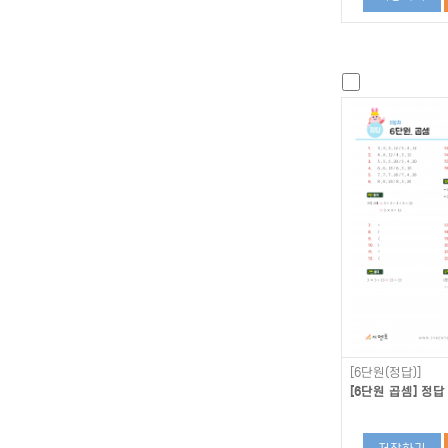
[6단원(정답)]
[6단원 곱셈] 정답 