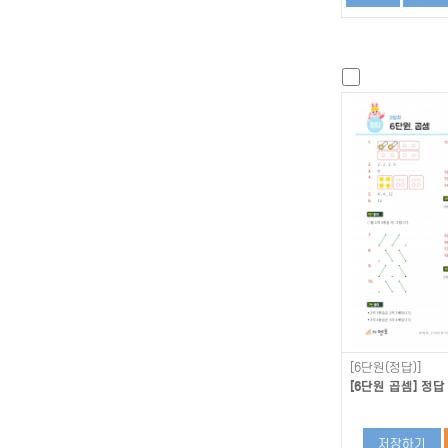
[6단원(정답)]
[6단원 곱셈] 정답 
저장하기