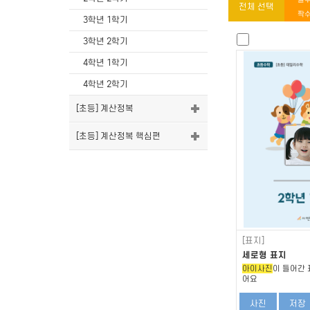
전체 선택
짝수
3학년 1학기
3학년 2학기
4학년 1학기
4학년 2학기
[초등] 계산정복
[초등] 계산정복 핵심편
[표지]
세로형 표지
아이사진
이 들어간 
어요
사진
저장